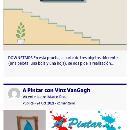
DOWNSTAIRS En esta prueba, a partir de tres objetos diferentes
(una pelota, una bola y una hoja), se nos pide la realización…
A Pintar con Vinz VanGogh
Publicado por
Publicado por
Vicente Isidro Marco Ros
Visibilidad:
Fecha de publicación
10 noviembre, 2021 10:03 pm
en A Pintar con Vinz VanGogh
Pública
-
24 Oct 2021
-
comentario