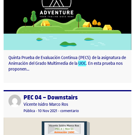
Quinta Prueba de Evaluación Continua (PEC5) de la asignatura de
Animación del Grado Multimedia de la
UOC
. En esta prueba nos
proponen…
PEC 04 – Downstairs
Publicado por
Publicado por
Vicente Isidro Marco Ros
Visibilidad:
Fecha de publicación
10 noviembre, 2021 10:12 pm
en PEC 04 – Downstairs
Pública
-
10 Nov 2021
-
comentario