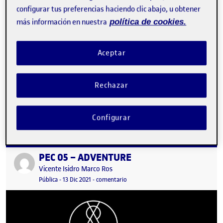
configurar tus preferencias haciendo clic abajo, u obtener
más información en nuestra
política de cookies.
Aceptar
Rechazar
TÍTULO DEL VIDEO “Culto al Movimiento” Enlace al video en
Youtube: Archivos de audio: Clean and Dance – Bilblioteca de
Audio…
Configurar
PEC 05 – ADVENTURE
Publicado por
Publicado por
Vicente Isidro Marco Ros
Visibilidad:
Fecha de publicación
13 diciembre, 2021 5:57 pm
en PEC 05 – ADVENTURE
Pública
-
13 Dic 2021
-
comentario