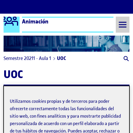
Logo Ágora
Animación
Saltar al contenido
Semestre 20211 - Aula 1
UOC
UOC
PEC 06 – Culto al Movimiento
Publicado por
Publicado por
Vicente Isidro Marco Ros
Utilizamos
cookies
propias y de terceros para poder
Visibilidad:
Fecha de publicación
9 enero, 2022 1:31 pm
en PEC 06 – Culto al Movimiento
Pública
-
9 Ene 2022
-
comentario
ofrecerte correctamente todas las funcionalidades del
sitio web, con fines analíticos y para mostrarte publicidad
personalizada de acuerdo con un perfil elaborado a partir
de tus hábitos de navegación. Puedes aceptar, rechazar o