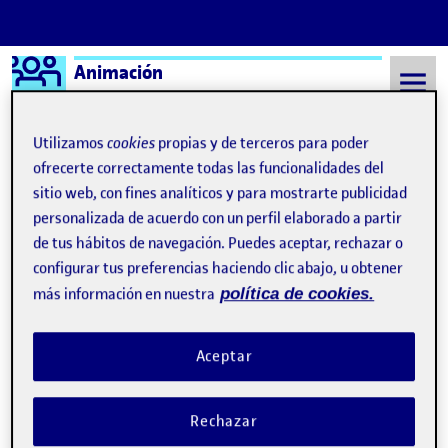
Logo Ágora
Animación
Saltar al contenido
Utilizamos
cookies
propias y de terceros para poder
ofrecerte correctamente todas las funcionalidades del
sitio web, con fines analíticos y para mostrarte publicidad
Semestre 20211 - Aula 1
24 Octubre, 2021
personalizada de acuerdo con un perfil elaborado a partir
24 Octubre, 2021
de tus hábitos de navegación. Puedes aceptar, rechazar o
configurar tus preferencias haciendo clic abajo, u obtener
más información en nuestra
política de cookies.
A Pintar con Vinz VanGogh
Publicado por
Publicado por
Vicente Isidro Marco Ros
Visibilidad:
Fecha de publicación
10 noviembre, 2021 10:03 pm
en A Pintar con Vinz VanGogh
Pública
-
24 Oct 2021
-
comentario
Aceptar
Rechazar