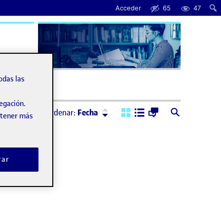
Acceder
65
47
uda
odas las
vegación.
Ordenar:
Descendente
Ordenar:
Fecha
obtener más
rar