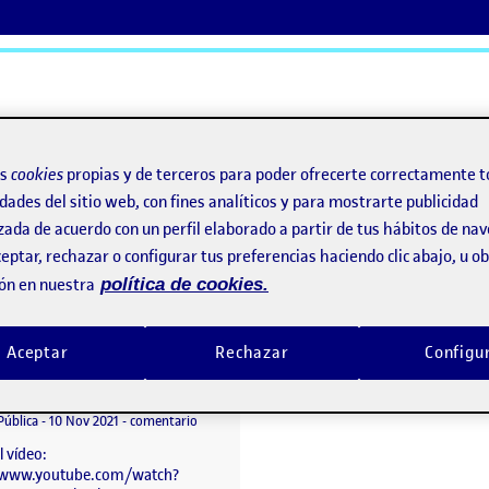
ActiFolios
Ay
os
cookies
propias y de terceros para poder ofrecerte correctamente t
dades del sitio web, con fines analíticos y para mostrarte publicidad
zada de acuerdo con un perfil elaborado a partir de tus hábitos de na
eptar, rechazar o configurar tus preferencias haciendo clic abajo, u 
ón en nuestra
política de cookies.
Aceptar
Rechazar
Configu
Animación con After Effects, PEC4
o por
Publicado por
Diego Sánchez Pérez
rs
Visibilidad:
Fecha de publicación
12 noviembre, 2021 12:42 pm
en Animación con After Effects, PEC4
Pública
-
10 Nov 2021
-
comentario
l vídeo:
//www.youtube.com/watch?