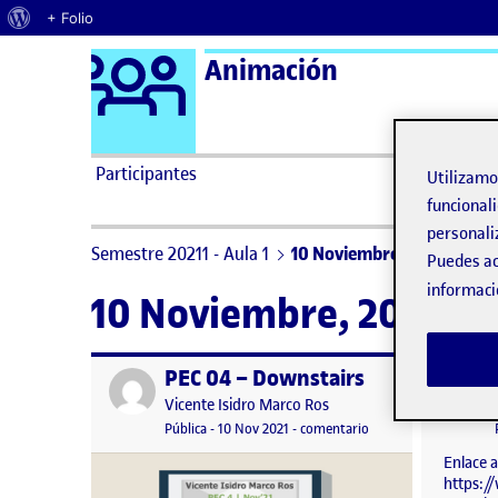
Acerca de WordPress
+ Folio
Logo Ágora
Animación
Saltar al contenido
Participantes
Utilizam
funcionali
personali
Semestre 20211 - Aula 1
10 Noviembre, 2021
Puedes ac
informaci
10 Noviembre, 2021
PEC 04 – Downstairs
Publicado por
Publicad
Publicado por
Vicente Isidro Marco Ros
Visibilidad:
Fecha de publicación
10 noviembre, 2021 10:12 pm
en PEC 04 – Downstai
Pública
-
10 Nov 2021
-
comentario
Enlace a
https: