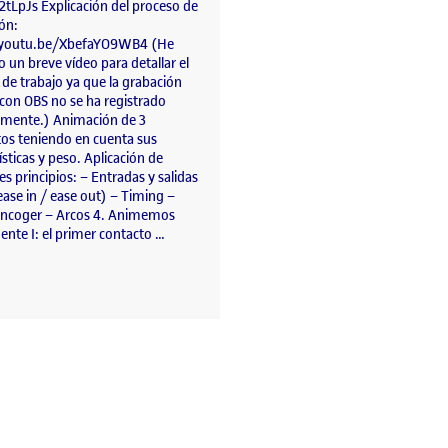
2tLpJs Explicación del proceso de
ón:
/youtu.be/XbefaYO9WB4 (He
o un breve vídeo para detallar el
de trabajo ya que la grabación
 con OBS no se ha registrado
amente.) Animación de 3
os teniendo en cuenta sus
ísticas y peso. Aplicación de
es principios: – Entradas y salidas
ease in / ease out) – Timing –
 encoger – Arcos 4. Animemos
ente I: el primer contacto …