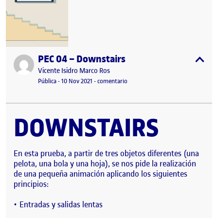
PEC 04 – Downstairs
Publicado por
expa
Publicado por
Vicente Isidro Marco Ros
Visibilidad:
Fecha de publicación
10 noviembre, 2021 10:12 pm
en PEC 04 – Downstairs
Pública
-
10 Nov 2021
-
comentario
DOWNSTAIRS
En esta prueba, a partir de tres objetos diferentes (una
pelota, una bola y una hoja), se nos pide la realización
de una pequeña animación aplicando los siguientes
principios:
Entradas y salidas lentas