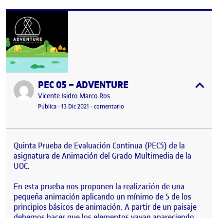
PEC 05 – ADVENTURE
Publicado por
expa
Publicado por
Vicente Isidro Marco Ros
Visibilidad:
Fecha de publicación
13 diciembre, 2021 5:57 pm
en PEC 05 – ADVENTURE
Pública
-
13 Dic 2021
-
comentario
Quinta Prueba de Evaluación Continua (PEC5) de la
asignatura de Animación del Grado Multimedia de la
UOC.
En esta prueba nos proponen la realización de una
pequeña animación aplicando un mínimo de 5 de los
principios básicos de animación. A partir de un paisaje
debemos hacer que los elementos vayan apareciendo