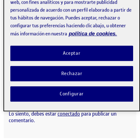
pexels-artem-beliaikin-616997
web, con fines analíticos y para mostrarte publicidad
personalizada de acuerdo con un perfil elaborado a partir de
tus hábitos de navegación. Puedes aceptar, rechazar o
configurar tus preferencias haciendo clic abajo, u obtener
6. Creemos un producto: Parallax 2,5D
más información en nuestra
política de cookies.
Etiquetas
Pilates
After Effects
Vinz VanGogh
Aceptar
Animación
UOC
Rechazar
CONTRIBUTION
0
EN PEC 06 – CULTO AL MOVIMIENTO
DEBATE
Configurar
No hay comentarios.
Lo siento, debes estar
conectado
para publicar un
comentario.