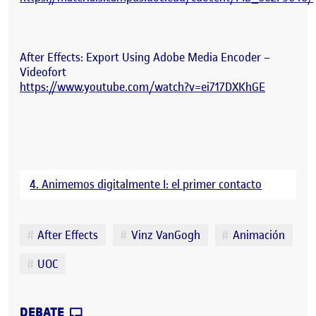
After Effects: Export Using Adobe Media Encoder –
Videofort
https://www.youtube.com/watch?v=ei717DXKhGE
4. Animemos digitalmente I: el primer contacto
Etiquetas
After Effects
Vinz VanGogh
Animación
UOC
CONTRIBUTION
0
EN PEC 04 – DOWNSTAIRS
DEBATE