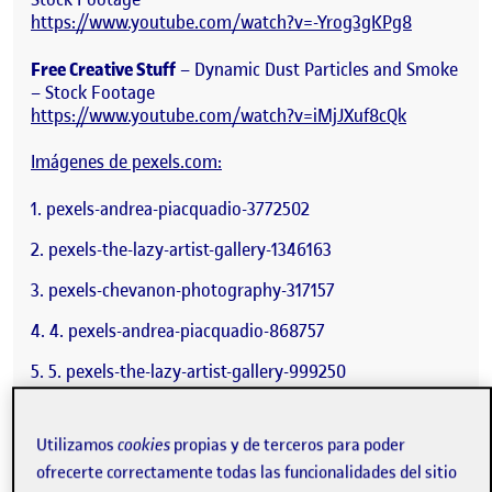
https://www.youtube.com/watch?v=-Yrog3gKPg8
Free Creative Stuff
– Dynamic Dust Particles and Smoke
– Stock Footage
https://www.youtube.com/watch?v=iMjJXuf8cQk
Imágenes de pexels.com:
pexels-andrea-piacquadio-3772502
pexels-the-lazy-artist-gallery-1346163
pexels-chevanon-photography-317157
4. pexels-andrea-piacquadio-868757
5. pexels-the-lazy-artist-gallery-999250
pexels-roman-odintsov-6493541
Utilizamos
cookies
propias y de terceros para poder
pexels-artem-beliaikin-617000
ofrecerte correctamente todas las funcionalidades del sitio