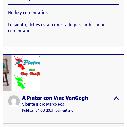
No hay comentarios.
Lo siento, debes estar
conectado
para publicar un
comentario.
A Pintar con Vinz VanGogh
Publicado por
expa
Publicado por
Vicente Isidro Marco Ros
Visibilidad:
Fecha de publicación
10 noviembre, 2021 10:03 pm
en A Pintar con Vinz VanGogh
Pública
-
24 Oct 2021
-
comentario