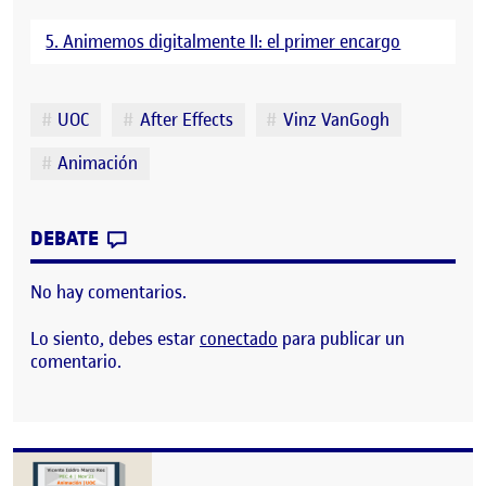
5. Animemos digitalmente II: el primer encargo
Etiquetas
UOC
After Effects
Vinz VanGogh
Animación
CONTRIBUTION
0
EN PEC 05 – ADVENTURE
DEBATE
No hay comentarios.
Lo siento, debes estar
conectado
para publicar un
comentario.