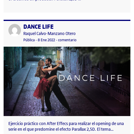
DANCE LIFE
Publicado por
Publicado por
Raquel Calvo-Manzano Otero
Visibilidad:
Fecha de publicación
8 enero, 2022 4:28 pm
en DANCE LIFE
Pública
-
8 Ene 2022
-
comentario
Ejercicio práctico con After Effecs para realizar el opening de una
serie en el que predomine el efecto Parallax 2,5D. El tema…