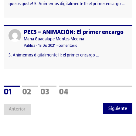
que os guste! 5. Animemos digitalmente II: el primer encargo …
PEC5 – ANIMACIÓN: El primer encargo
Publicado por
Publicado por
Maria Guadalupe Montes Medina
Visibilidad:
Fecha de publicación
en PEC5 – ANIMACIÓN: El primer en
Pública
-
13 Dic 2021
-
comentario
5. Animemos digitalmente II: el primer encargo …
Página
Página
Página
Página
01
02
03
04
Siguiente
Anterior