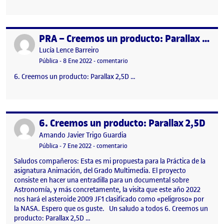
PRA – Creemos un producto: Parallax 2,5D
Publicado por
Publicado por
Lucía Lence Barreiro
Visibilidad:
Fecha de publicación
en PRA – Creemos un producto: Para
Pública
-
8 Ene 2022
-
comentario
6. Creemos un producto: Parallax 2,5D …
6. Creemos un producto: Parallax 2,5D
Publicado por
Publicado por
Amando Javier Trigo Guardia
Visibilidad:
Fecha de publicación
en 6. Creemos un producto: Parallax
Pública
-
7 Ene 2022
-
comentario
Saludos compañeros: Esta es mi propuesta para la Práctica de la
asignatura Animación, del Grado Multimedia. El proyecto
consiste en hacer una entradilla para un documental sobre
Astronomía, y más concretamente, la visita que este año 2022
nos hará el asteroide 2009 JF1 clasificado como «peligroso» por
la NASA. Espero que os guste. Un saludo a todos 6. Creemos un
producto: Parallax 2,5D …