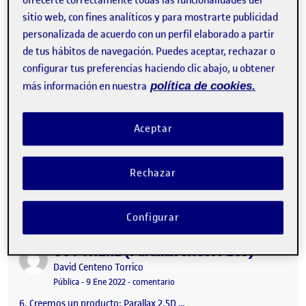
ofrecerte correctamente todas las funcionalidades del
sitio web, con fines analíticos y para mostrarte publicidad
Pec 6- Animación REAL DINOSAURS
Publicado por
personalizada de acuerdo con un perfil elaborado a partir
Publicado por
Jesús Manuel Martín Fernández de Liencres
Visibilidad:
Fecha de publicación
en Pec 6- Animación REAL DINOSAU
de tus hábitos de navegación. Puedes aceptar, rechazar o
Pública
-
9 Ene 2022
-
comentario
configurar tus preferencias haciendo clic abajo, u obtener
6. Creemos un producto: Parallax 2,5D …
más información en nuestra
política de cookies.
Aceptar
PEC 6: Creemos un producto: Parallax 2,5D
Publicado por
Publicado por
Ivan Alvarez Terron
Visibilidad:
Fecha de publicación
en PEC 6: Creemos un producto: Para
Pública
-
9 Ene 2022
-
comentario
Rechazar
6. Creemos un producto: Parallax 2,5D …
Configurar
OUT THERE (Parallax effect PEC6)
Publicado por
Publicado por
David Centeno Torrico
Visibilidad:
Fecha de publicación
13 marzo, 2024 8:45 am
en OUT THERE (Parallax effect PEC6
Pública
-
9 Ene 2022
-
comentario
6. Creemos un producto: Parallax 2,5D …