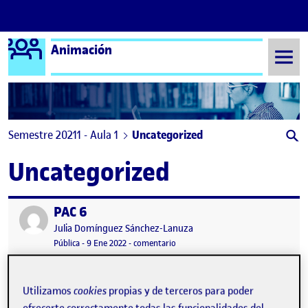
Logo Ágora
Animación
Saltar al contenido
Semestre 20211 - Aula 1
Uncategorized
Uncategorized
PAC 6
Publicado por
Publicado por
Julia Domínguez Sánchez-Lanuza
Visibilidad:
Fecha de publicación
22 febrero, 2022 9:04 am
en PAC 6
Pública
-
9 Ene 2022
-
comentario
6. Creemos un producto: Parallax 2,5D …
Utilizamos
cookies
propias y de terceros para poder