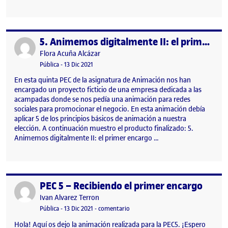
5. Animemos digitalmente II: el primer encargo
Publicado por
Publicado por
Flora Acuña Alcázar
Visibilidad:
Fecha de publicación
Pública
-
13 Dic 2021
En esta quinta PEC de la asignatura de Animación nos han
encargado un proyecto ficticio de una empresa dedicada a las
acampadas donde se nos pedía una animación para redes
sociales para promocionar el negocio. En esta animación debía
aplicar 5 de los principios básicos de animación a nuestra
elección. A continuación muestro el producto finalizado: 5.
Animemos digitalmente II: el primer encargo …
PEC 5 – Recibiendo el primer encargo
Publicado por
Publicado por
Ivan Alvarez Terron
Visibilidad:
Fecha de publicación
en PEC 5 – Recibiendo el primer enc
Pública
-
13 Dic 2021
-
comentario
Hola! Aquí os dejo la animación realizada para la PEC5. ¡Espero