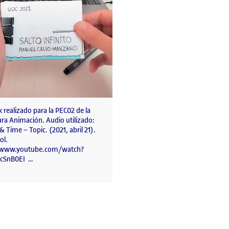
 realizado para la PEC02 de la
ura Animación. Audio utilizado:
& Time – Topic. (2021, abril 21).
ol.
//www.youtube.com/watch?
cSnB0EI …