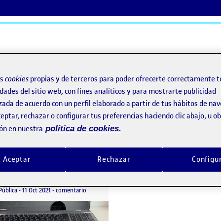
ActiFolios
Ay
os
cookies
propias y de terceros para poder ofrecerte correctamente t
dades del sitio web, con fines analíticos y para mostrarte publicidad
zada de acuerdo con un perfil elaborado a partir de tus hábitos de na
eptar, rechazar o configurar tus preferencias haciendo clic abajo, u 
ón en nuestra
política de cookies.
Aceptar
Rechazar
Configu
Salto Infinito
o por
Publicado por
Raquel Calvo-Manzano Otero
nimemos a mano I: Cojamos el lápiz
Visibilidad:
Fecha de publicación
24 octubre, 2021 5:26 pm
en Salto Infinito
Pública
-
11 Oct 2021
-
comentario