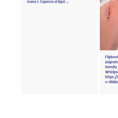
mano I: Cojamos el lápiz …
Flipbook
asignat
Density 
Whirlpo
https:
v=XNBo