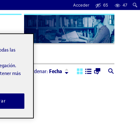
Acceder
65
47
uda
odas las
vegación.
Ordenar:
Descendente
Ordenar:
Fecha
obtener más
rar