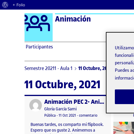
Acerca de WordPress
+ Folio
Logo Ágora
Animación
Saltar al contenido
Participantes
Utilizam
funcionali
personali
Semestre 20211 - Aula 1
11 Octubre, 2021
Puedes ac
informaci
11 Octubre, 2021
Animación PEC 2- Animemos a mano I: Cojamos el lápiz
Publicado por
Publicad
Publicado por
Gloria García Sami
Visibilidad:
Fecha de publicación
5 noviembre, 2021 7:16 pm
en Animación PEC 2- A
Pública
-
11 Oct 2021
-
comentario
Buenas tardes, os comparto mi flipbook.
Espero que os guste 2. Animemos a